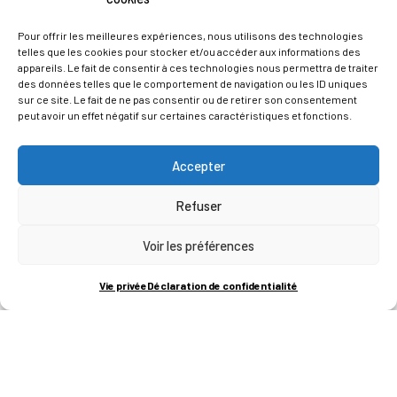
Pour offrir les meilleures expériences, nous utilisons des technologies
telles que les cookies pour stocker et/ou accéder aux informations des
appareils. Le fait de consentir à ces technologies nous permettra de traiter
3. Devenez inspecteur soudage certifié à l'international
des données telles que le comportement de navigation ou les ID uniques
— ABS
sur ce site. Le fait de ne pas consentir ou de retirer son consentement
peut avoir un effet négatif sur certaines caractéristiques et fonctions.
Découvrez la nouvelle formation IWI, une certification
reconnue mondialement.
Accepter
Refuser
Voir les préférences
Vie privée
Déclaration de confidentialité
4. La commande CNC qui pense comme vous —
HEIDENHAIN
Interface intuitive, organisation centrée sur l'opérateur et