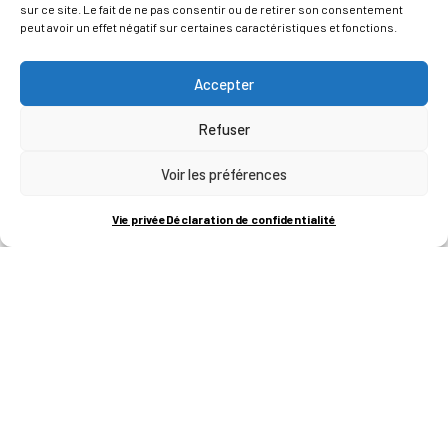
sur ce site. Le fait de ne pas consentir ou de retirer son consentement
peut avoir un effet négatif sur certaines caractéristiques et fonctions.
Accepter
Refuser
Voir les préférences
ADRESSES
Vie privée
Déclaration de confidentialité
LIEGE SCIENCE PARK
RUE BOIS SAINT-JEAN 15-17
B-4102-SERAING
T
+32 (0)4 382 45 00
M
info@technifutur.be
CAMPUS FRANCORCHAMPS
ROUTE DU CIRCUIT 60
B-4970 FRANCORCHAMPS