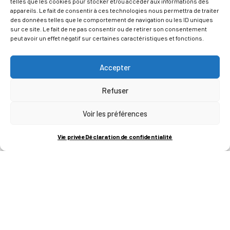
telles que les cookies pour stocker et/ou accéder aux informations des
appareils. Le fait de consentir à ces technologies nous permettra de traiter
des données telles que le comportement de navigation ou les ID uniques
sur ce site. Le fait de ne pas consentir ou de retirer son consentement
peut avoir un effet négatif sur certaines caractéristiques et fonctions.
Accepter
Refuser
Voir les préférences
Vie privée
Déclaration de confidentialité
ADRESSES
LIEGE SCIENCE PARK
RUE BOIS SAINT-JEAN 15-17
B-4102-SERAING
T
+32 (0)4 382 45 00
M
info@technifutur.be