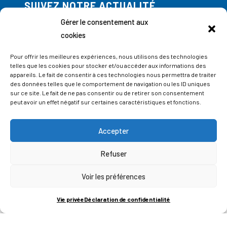
SUIVEZ NOTRE ACTUALITÉ
Abonnez-vous à notre newsletter
Gérer le consentement aux
cookies
Pour offrir les meilleures expériences, nous utilisons des technologies
telles que les cookies pour stocker et/ou accéder aux informations des
appareils. Le fait de consentir à ces technologies nous permettra de traiter
des données telles que le comportement de navigation ou les ID uniques
sur ce site. Le fait de ne pas consentir ou de retirer son consentement
peut avoir un effet négatif sur certaines caractéristiques et fonctions.
Accepter
Refuser
Voir les préférences
ADRESSES
Vie privée
Déclaration de confidentialité
LIEGE SCIENCE PARK
RUE BOIS SAINT-JEAN 15-17