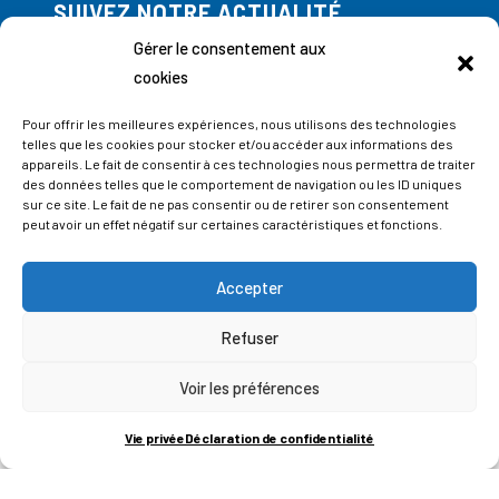
SUIVEZ NOTRE ACTUALITÉ
Abonnez-vous à notre newsletter
Gérer le consentement aux
cookies
Pour offrir les meilleures expériences, nous utilisons des technologies
telles que les cookies pour stocker et/ou accéder aux informations des
appareils. Le fait de consentir à ces technologies nous permettra de traiter
des données telles que le comportement de navigation ou les ID uniques
sur ce site. Le fait de ne pas consentir ou de retirer son consentement
peut avoir un effet négatif sur certaines caractéristiques et fonctions.
Accepter
Refuser
Voir les préférences
ADRESSES
Vie privée
Déclaration de confidentialité
LIEGE SCIENCE PARK
RUE BOIS SAINT-JEAN 15-17