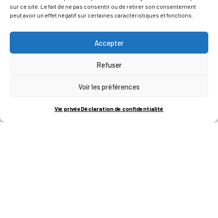
sur ce site. Le fait de ne pas consentir ou de retirer son consentement
peut avoir un effet négatif sur certaines caractéristiques et fonctions.
Accepter
Refuser
Voir les préférences
ADRESSES
Vie privée
Déclaration de confidentialité
LIEGE SCIENCE PARK
RUE BOIS SAINT-JEAN 15-17
B-4102-SERAING
T
+32 (0)4 382 45 00
M
info@technifutur.be
CAMPUS FRANCORCHAMPS
ROUTE DU CIRCUIT 60