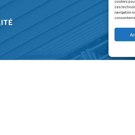
cookies pour
ces technol
navigation ou
consentement
ITÉ
Ac
S
FORMATIONS
A P
E PARK
Catalogue des formations
Respec
NT-JEAN 15-17
Les formations à la une
Menti
NG
Les aides financières
Condi
 45 00