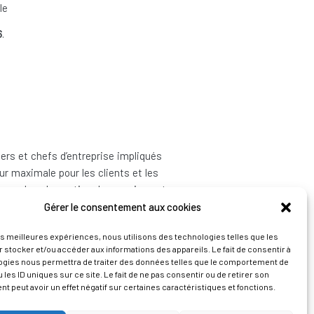
le
6
.
ers et chefs d’entreprise impliqués
eur maximale pour les clients et les
ours dans la gestion des services et
Gérer le consentement aux cookies
les meilleures expériences, nous utilisons des technologies telles que les
 stocker et/ou accéder aux informations des appareils. Le fait de consentir à
ogies nous permettra de traiter des données telles que le comportement de
 les ID uniques sur ce site. Le fait de ne pas consentir ou de retirer son
 peut avoir un effet négatif sur certaines caractéristiques et fonctions.