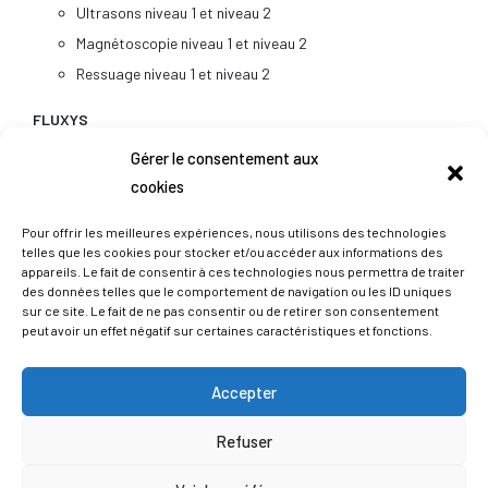
Ultrasons niveau 1 et niveau 2
Magnétoscopie niveau 1 et niveau 2
Ressuage niveau 1 et niveau 2
FLUXYS
pour la formation à la protection contre la corrosion des
Gérer le consentement aux
conduites souterraines en acier
cookies
CTP (Certified Training Partner)
pour les formations CFAO de Pro-Engineer
Pour offrir les meilleures expériences, nous utilisons des technologies
MICROSOFT
(TIC)
telles que les cookies pour stocker et/ou accéder aux informations des
appareils. Le fait de consentir à ces technologies nous permettra de traiter
Académie JUNIPER
des données telles que le comportement de navigation ou les ID uniques
Certification environnementale des FRIGORISTES
sur ce site. Le fait de ne pas consentir ou de retirer son consentement
peut avoir un effet négatif sur certaines caractéristiques et fonctions.
TECHNIFUTUR EST ÉGALEMENT :
Accepter
Centre agréé
U&I LEARNING
pour la Belgique (formation à
Refuser
distance) • Centre agréé ARIES (formation à distance)
Centre agréé
E-PLAN
(logiciel de dessin schéma électrique)