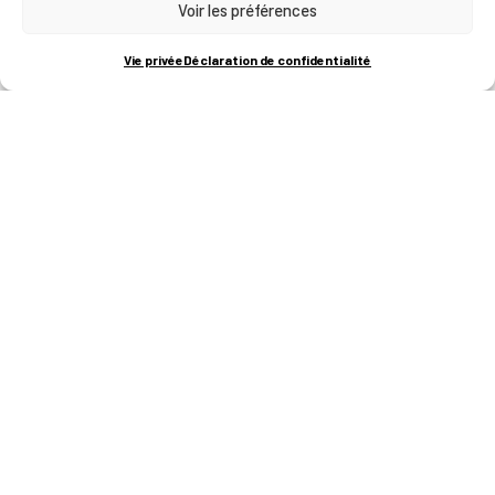
Voir les préférences
Vie privée
Déclaration de confidentialité
ADRESSE & CONTACTS :
LIEGE SCIENCE PARK
RUE BOIS SAINT-JEAN 15-17
B-4102-SERAING
+32 (0)4 382 45 00
T :
info@technifutur.be
M :
www.technifutur.be
W :
FABRICE ARCHAMBEAU
Manager
+32 (0)4 382 44 69
T :
fabrice.archambeau@technifutur.be
M :