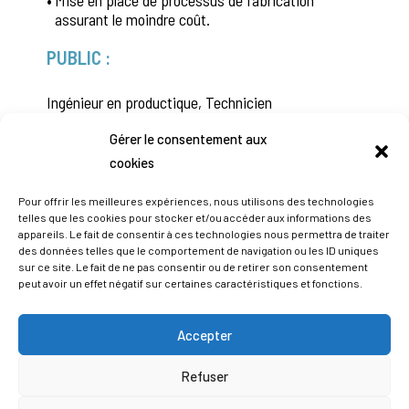
•
assurant le moindre coût.
PUBLIC :
Ingénieur en productique, Technicien
méthodes fabrication et contrôle,
Gérer le consentement aux
Programmeur MOCN, Concepteur et
cookies
dessinateur d’outillages, Technicien contrôle
qualité, toute personne directement impliquée
Pour offrir les meilleures expériences, nous utilisons des technologies
dans la mise en place, l’exploitation et le
telles que les cookies pour stocker et/ou accéder aux informations des
appareils. Le fait de consentir à ces technologies nous permettra de traiter
contrôle de processus de fabrication
des données telles que le comportement de navigation ou les ID uniques
sur ce site. Le fait de ne pas consentir ou de retirer son consentement
peut avoir un effet négatif sur certaines caractéristiques et fonctions.
DÉCOUVREZ LE PROGRAMME &
INSCRIVEZ-VOUS !
Accepter
Refuser