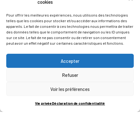
cookies
Créer des visuels avec l’IA – Maîtriser
Pour offrir les meilleures expériences, nous utilisons des technologies
Midjourney
telles que les cookies pour stocker et/ou accéder aux informations des
appareils. Le fait de consentir à ces technologies nous permettra de traiter
des données telles que le comportement de navigation ou les ID uniques
LE
22/10
2026
sur ce site. Le fait de ne pas consentir ou de retirer son consentement
peut avoir un effet négatif sur certaines caractéristiques et fonctions.
Découvrez comment rédiger des prompts efficaces pour
générer des images percutantes et créatives grâce à
l’intelligence artificielle Midjourney.
Accepter
Refuser
S’inscrire
Voir les préférences
Vie privée
Déclaration de confidentialité
Décupler l’impact de votre communication et
marketing grâce à l’IA
LE
12/11
2026