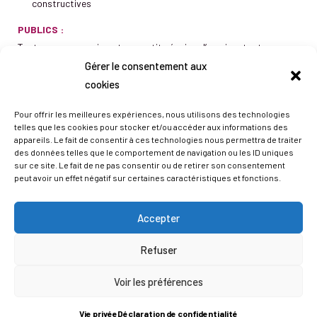
constructives
PUBLICS :
Toute personne animant une petite équipe d’ouvriers tout en
Gérer le consentement aux
assurant, en partie, les mêmes tâches que ses collaborateurs.
cookies
Elle dispose ou non d’un statut hiérarchique. Encadrement de
proximité: Brigadiers, Chefs d’équipe, Superviseurs. Facilitateurs:
Pour offrir les meilleures expériences, nous utilisons des technologies
Team leaders, Coordinateurs
telles que les cookies pour stocker et/ou accéder aux informations des
appareils. Le fait de consentir à ces technologies nous permettra de traiter
des données telles que le comportement de navigation ou les ID uniques
DÉCOUVREZ LE PROGRAMME & INSCRIVEZ-VOUS !
sur ce site. Le fait de ne pas consentir ou de retirer son consentement
peut avoir un effet négatif sur certaines caractéristiques et fonctions.
Accepter
COMMUNICATION ET ASSERTIVITÉ
Refuser
Voir les préférences
DU 03 AU 08 SEPTEMBRE 2026
OBJECTIFS :
Vie privée
Déclaration de confidentialité