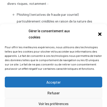
divers risques, notamment :
Phishing (tentatives de fraude par courriel)
particulièrement crédibles en raison de la nature des
données ;
Gérer le consentement aux
Hameçonnage téléphonique ;
cookies
Escroquerie personnalisée ;
Pour offrir les meilleures expériences, nous utilisons des technologies
Usurpation d’identité.
telles que les cookies pour stocker et/ou accéder aux informations des
appareils. Le fait de consentir à ces technologies nous permettra de traiter
3) Mesures prises par TECHNIFUTUR® :
des données telles que le comportement de navigation ou les ID uniques
sur ce site. Le fait de ne pas consentir ou de retirer son consentement
Dès la découverte de l’incident, TECHNIFUTUR® a
peut avoir un effet négatif sur certaines caractéristiques et fonctions.
immédiatement notifié la cyberattaque auprès des autorités
compétentes (Autorité de Protection des Données, CERT,
Accepter
police) et activé une cellule de crise. Cette cellule composée
d’experts internes et externes a mené des analyses
Refuser
approfondies pour identifier la cause de l’attaque (root cause)
et a mis en œuvre diverses mesures techniques visant à limiter
Voir les préférences