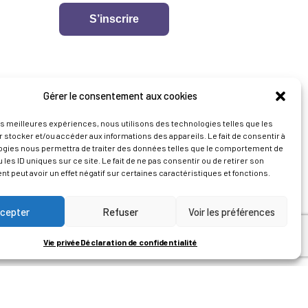
S’inscrire
UNE
Gérer le consentement aux cookies
les meilleures expériences, nous utilisons des technologies telles que les
 stocker et/ou accéder aux informations des appareils. Le fait de consentir à
ogies nous permettra de traiter des données telles que le comportement de
 les ID uniques sur ce site. Le fait de ne pas consentir ou de retirer son
 peut avoir un effet négatif sur certaines caractéristiques et fonctions.
cepter
Refuser
Voir les préférences
Vie privée
Déclaration de confidentialité
NTREPRISES