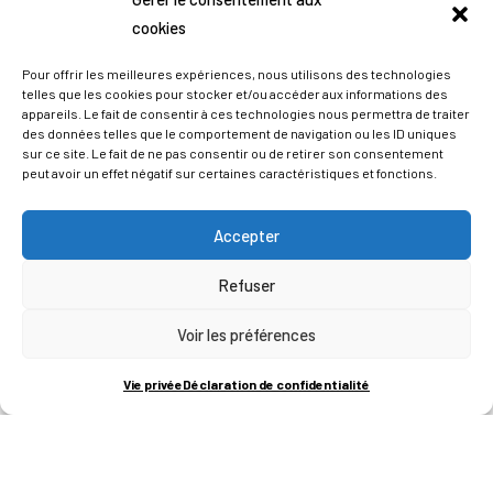
cookies
Pour offrir les meilleures expériences, nous utilisons des technologies
telles que les cookies pour stocker et/ou accéder aux informations des
appareils. Le fait de consentir à ces technologies nous permettra de traiter
des données telles que le comportement de navigation ou les ID uniques
sur ce site. Le fait de ne pas consentir ou de retirer son consentement
peut avoir un effet négatif sur certaines caractéristiques et fonctions.
Accepter
Refuser
ADRESSES
Voir les préférences
LIEGE SCIENCE PARK
Vie privée
Déclaration de confidentialité
RUE BOIS SAINT-JEAN 15-17
B-4102-SERAING
T
+32 (0)4 382 45 00
M
info@technifutur.be